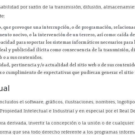
bilidad por razón de la transmisión, difusión, almacenamient
te:
so, que provoque una interrupción, o de programación, relaciona
ento nocivo, o la intervención de un tercero, así como: caída del
cidad para soportar los sistemas informáticos necesarios para la
eal y publicidad ilícita como consecuencia de la transmisión, 
b o a sus contenidos.
idad, pertinencia y/o actualidad del sitio web o de sus contenid
es o cumplimiento de expectativas que pudieran generar el sitio
ual
cluidos el software, gráficos, ilustraciones, nombres, logoti
ropiedad Intelectual e Industrial y en especial por el Real Decr
ra derivada, invertir la concepción o la unión o de cualquier 
la forma que sea todo derecho referente a los programas infor